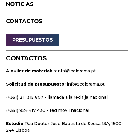
Equipo
NOTICIAS
Drone
SOBRE NOSOTROS
Eventos en Vivo
CONTACTOS
Transmisión
NOTICIAS
Sonido
PRESUPUESTOS
Luz
CONTACTOS
Palcos
CONTACTOS
Vídeo y Proyección
PRESUPUESTOS
Alquiler de material:
rental@colorama.pt
Diseño y Estrategia
Solicitud de presupuesto:
info@colorama.pt
IDIOMAS
Sitios web
Identidad visual
(+351) 211 315 807
- llamada a la red fija nacional
Portugués
ES
ES
FR
Películas y series
(+351) 924 417 430
- red movil nacional
Estudio
Rua Doutor José Baptista de Sousa 13A, 1500-
244 Lisboa