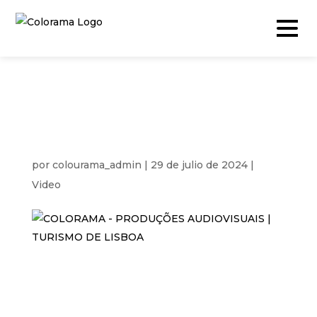
TURISMO DE
Producción y Contenidos
LISBOA
Video
por
colourama_admin
|
29 de julio de 2024
|
Video
Fotografía
Podcast
Cámara rápida
Drone
Eventos en Vivo