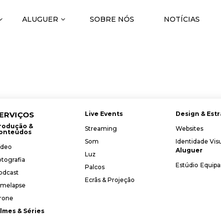
ALUGUER
SOBRE NÓS
NOTÍCIAS
ERVIÇOS
Live Events
Design & Estr
rodução &
Streaming
Websites
onteúdos
Som
Identidade Vis
ídeo
Aluguer
Luz
otografia
Estúdio
Equip
Palcos
odcast
Ecrãs & Projeção
imelapse
rone
ilmes & Séries