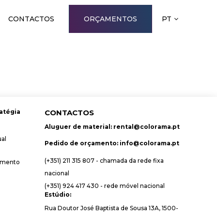
CONTACTOS
ORÇAMENTOS
PT
atégia
CONTACTOS
Aluguer de material:
rental@colorama.pt
ual
Pedido de orçamento:
info@colorama.pt
(+351) 211 315 807 - chamada da rede fixa
amento
nacional
(+351) 924 417 430 - rede móvel nacional
Estúdio:
Rua Doutor José Baptista de Sousa 13A, 1500-