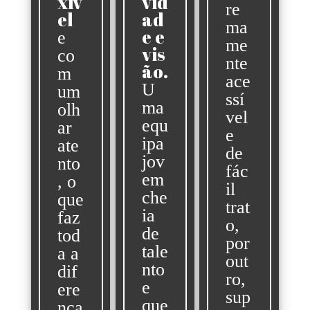
xív
vid
Streaming
re
el
ad
ma
Som
e e
e
me
vis
co
Luz
nte
ão.
m
ace
Palcos
U
um
ssí
ma
olh
Ecrãs & Projeção
vel
equ
ar
e
Design & Estratégia
ipa
ate
de
jov
nto
Websites
fác
em
, o
il
Identidade Visual
che
que
trat
ia
faz
Filmes & Séries
o,
de
tod
por
tale
a a
ALUGUER
out
nto
dif
ro,
e
Estúdio
ere
sup
que
nça