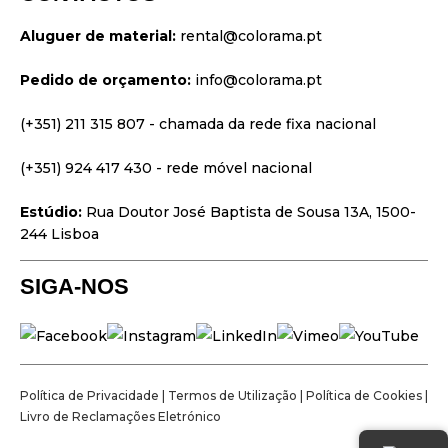
Vídeo & Projeção
Aluguer de material:
rental@colorama.pt
Design & Estratégia
Pedido de orçamento:
info@colorama.pt
Websites
Identidade Visual
(+351) 211 315 807
- chamada da rede fixa nacional
Filmes & Séries
(+351) 924 417 430
- rede móvel nacional
Estúdio:
Rua Doutor José Baptista de Sousa 13A, 1500-
244 Lisboa
SIGA-NOS
Política de Privacidade
|
Termos de Utilização
|
Política de Cookies
|
Livro de Reclamações Eletrónico