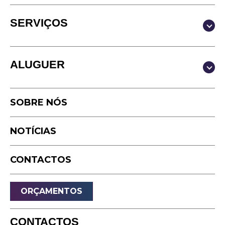
SERVIÇOS
Produção & Conteúdos
ALUGUER
Vídeo
Fotografia
Estúdio
Podcast
SOBRE NÓS
Equipamento
Timelapse
NOTÍCIAS
Drone
Live Events
CONTACTOS
Streaming
Som
ORÇAMENTOS
Luz
Palcos
CONTACTOS