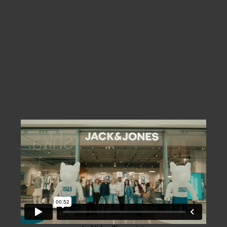
Equipamento
SOBRE NÓS
NOTÍCIAS
CONTACTOS
ORÇAMENTOS
IDIOMAS
PT
EN
ES
FR