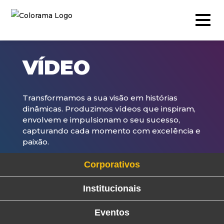
VÍDEO
Produção & Conteúdos
Transformamos a sua visão em histórias
dinâmicas. Produzimos vídeos que inspiram,
Vídeo
envolvem e impulsionam o seu sucesso,
capturando cada momento com excelência e
Fotografia
paixão.
Podcast
Corporativos
Timelapse
Drone
Institucionais
Live Events
Eventos