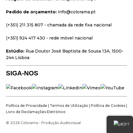
Design & Estratégia
Pedido de orçamento:
info@colorama.pt
Websites
Identidade Visual
(+351) 211 315 807
- chamada da rede fixa nacional
Filmes & Séries
(+351) 924 417 430
- rede móvel nacional
Estúdio:
Rua Doutor José Baptista de Sousa 13A, 1500-
244 Lisboa
SIGA-NOS
Política de Privacidade
|
Termos de Utilização
|
Política de Cookies
|
Livro de Reclamações Eletrónico
© 2026 Colorama - Produção Audiovisual
PT