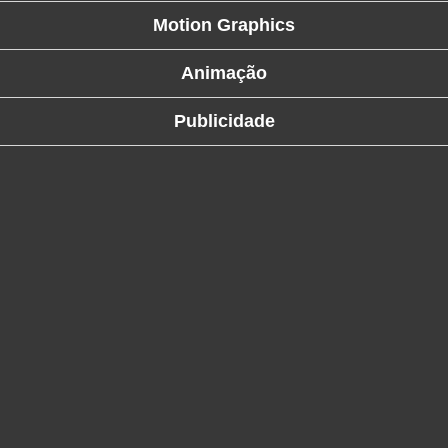
Streaming
Motion Graphics
Som
Animação
Luz
Palcos
Publicidade
Ecrãs & Projeção
Design & Estratégia
Websites
Identidade Visual
Filmes & Séries
ALUGUER
Estúdio