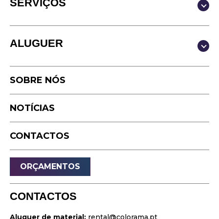
SERVIÇOS
Produção & Conteúdos
ALUGUER
Vídeo
Fotografia
Estúdio
Podcast
SOBRE NÓS
Equipamento
Timelapse
NOTÍCIAS
Drone
Live Events
CONTACTOS
Streaming
Som
ORÇAMENTOS
Luz
Palcos
CONTACTOS
Vídeo & Projeção
Aluguer de material:
rental@colorama.pt