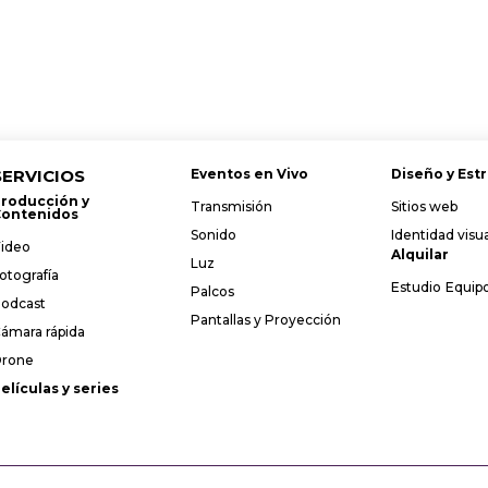
SERVICIOS
Eventos en Vivo
Diseño y Est
roducción y
Transmisión
Sitios web
ontenidos
Sonido
Identidad visua
ideo
Alquilar
Luz
otografía
Estudio
Equip
Palcos
odcast
Pantallas y Proyección
ámara rápida
rone
elículas y series