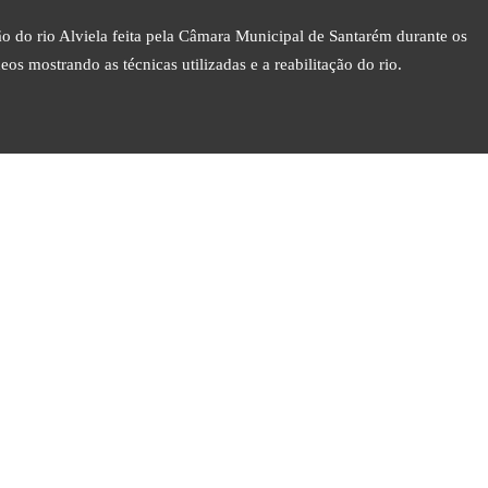
o do rio Alviela feita pela Câmara Municipal de Santarém durante os
os mostrando as técnicas utilizadas e a reabilitação do rio.