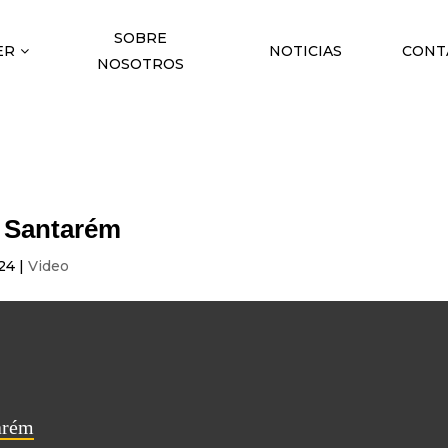
SOBRE
ER
NOTICIAS
CONT
NOSOTROS
e Santarém
024
|
Video
arém