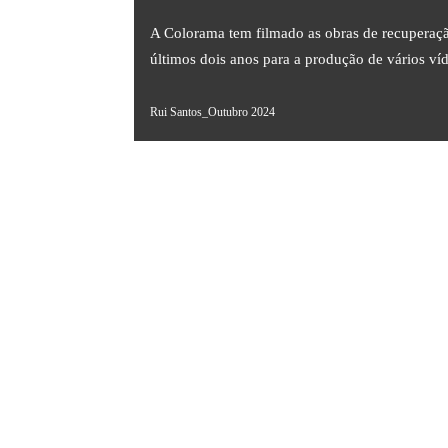
A Colorama tem filmado as obras de recuperaçã
últimos dois anos para a produção de vários víde
Rui Santos_Outubro 2024