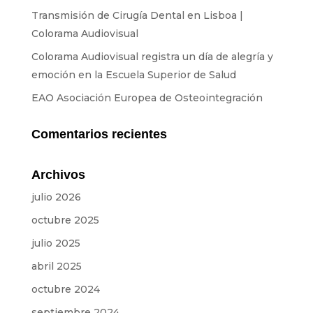
Transmisión
Transmisión de Cirugía Dental en Lisboa |
Sonido
Colorama Audiovisual
Colorama Audiovisual registra un día de alegría y
Luz
emoción en la Escuela Superior de Salud
Palcos
EAO Asociación Europea de Osteointegración
Pantallas y Proyección
Comentarios recientes
Diseño y Estrategia
Sitios web
Archivos
Identidad visual
julio 2026
Películas y series
octubre 2025
julio 2025
ALQUILER
abril 2025
Estudio
octubre 2024
septiembre 2024