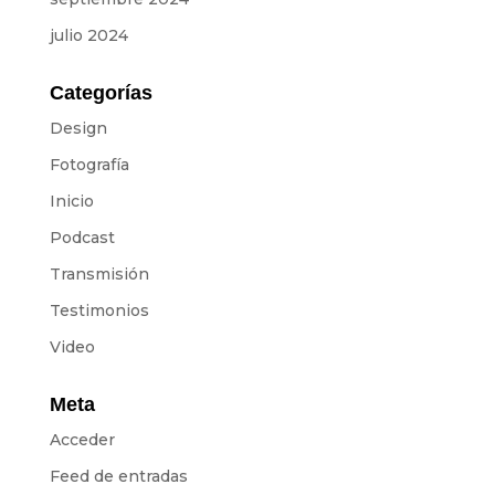
Equipo
julio 2024
SOBRE NOSOTROS
Categorías
NOTICIAS
Design
Fotografía
CONTACTOS
Inicio
Podcast
PRESUPUESTOS
Transmisión
Testimonios
IDIOMAS
Video
Portugués
ES
ES
FR
Meta
Acceder
Feed de entradas