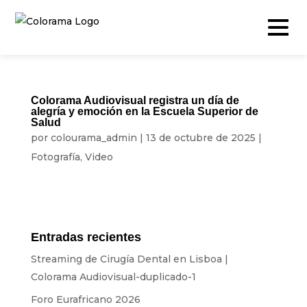
Colorama Audiovisual registra un día de
alegría y emoción en la Escuela Superior de
Salud
Producción y Contenidos
por
colourama_admin
|
13 de octubre de 2025
|
Video
Fotografía
,
Video
Fotografía
Podcast
Cámara rápida
Entradas recientes
Drone
Streaming de Cirugía Dental en Lisboa |
Colorama Audiovisual-duplicado-1
Eventos en Vivo
Foro Eurafricano 2026