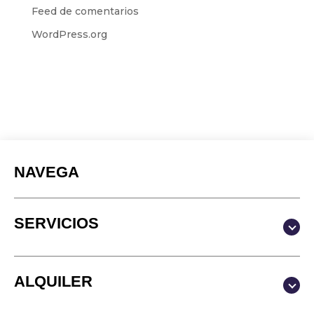
Feed de comentarios
WordPress.org
NAVEGA
SERVICIOS
Producción y Contenidos
ALQUILER
Video
Fotografía
Estudio