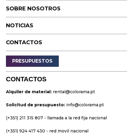
Podcast
SOBRE NOSOTROS
Equipo
Cámara rápida
NOTICIAS
Drone
Eventos en Vivo
CONTACTOS
Transmisión
Sonido
PRESUPUESTOS
Luz
Palcos
CONTACTOS
Vídeo y Proyección
Alquiler de material:
rental@colorama.pt
Diseño y Estrategia
Solicitud de presupuesto:
info@colorama.pt
Sitios web
Identidad visual
(+351) 211 315 807
- llamada a la red fija nacional
Películas y series
(+351) 924 417 430
- red movil nacional