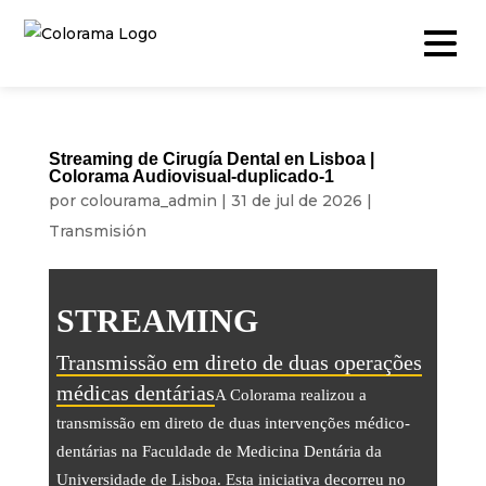
Streaming de Cirugía Dental en Lisboa |
Colorama Audiovisual-duplicado-1
Producción y Contenidos
por
colourama_admin
|
31 de jul de 2026
|
Transmisión
Video
Fotografía
STREAMING
Podcast
Transmissão em direto de duas operações
Cámara rápida
médicas dentárias
A Colorama realizou a
Drone
transmissão em direto de duas intervenções médico-
Eventos en Vivo
dentárias na Faculdade de Medicina Dentária da
Universidade de Lisboa. Esta iniciativa decorreu no