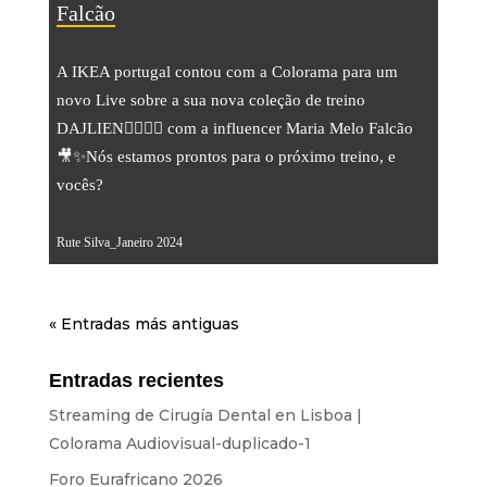
Falcão
A IKEA portugal contou com a Colorama para um
novo Live sobre a sua nova coleção de treino
DAJLIEN🏋️‍♀️💪🏻 com a influencer Maria Melo Falcão
🎥✨Nós estamos prontos para o próximo treino, e
vocês?
Rute Silva_Janeiro 2024
« Entradas más antiguas
Entradas recientes
Streaming de Cirugía Dental en Lisboa |
Colorama Audiovisual-duplicado-1
Foro Eurafricano 2026