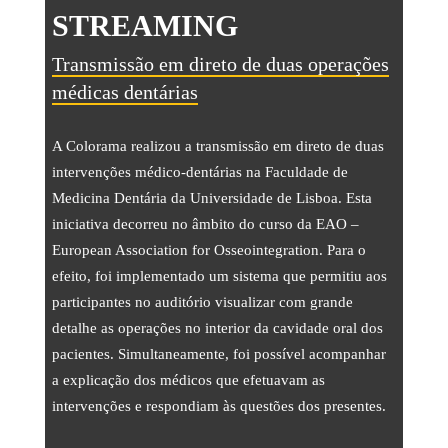
Equipo
STREAMING
SOBRE NOSOTROS
Transmissão em direto de duas operações
médicas dentárias
NOTICIAS
A Colorama realizou a transmissão em direto de duas
CONTACTOS
intervenções médico-dentárias na Faculdade de
Medicina Dentária da Universidade de Lisboa. Esta
iniciativa decorreu no âmbito do curso da EAO –
PRESUPUESTOS
European Association for Osseointegration. Para o
efeito, foi implementado um sistema que permitiu aos
IDIOMAS
participantes no auditório visualizar com grande
detalhe as operações no interior da cavidade oral dos
Portugués
ES
ES
FR
pacientes. Simultaneamente, foi possível acompanhar
a explicação dos médicos que efetuavam as
intervenções e respondiam às questões dos presentes.