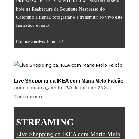
PREPARA OS TEUS SENTIDOS! A Colorama esteve
hoje na Reabertura da Boutique Nespresso do
Colombo a filmar, fotografar e a transmitir ao vivo este
fantástico evento!
Carolina Gonçalves_Julho 2024
Live Shopping da IKEA com Maria Melo Falcão
por
colourama_admin
|
30 de julio de 2024
|
Transmisión
STREAMING
Live Shopping da IKEA com Maria Melo