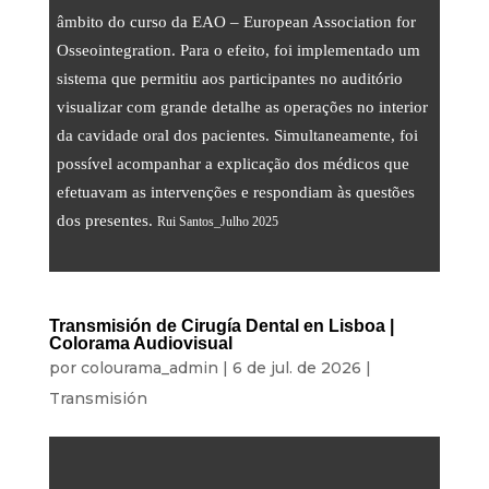
Transmisión
âmbito do curso da EAO – European Association for
Sonido
Osseointegration. Para o efeito, foi implementado um
sistema que permitiu aos participantes no auditório
Luz
visualizar com grande detalhe as operações no interior
Palcos
da cavidade oral dos pacientes. Simultaneamente, foi
possível acompanhar a explicação dos médicos que
Pantallas y Proyección
efetuavam as intervenções e respondiam às questões
Diseño y Estrategia
dos presentes.
Rui Santos_Julho 2025
Sitios web
Identidad visual
Transmisión de Cirugía Dental en Lisboa |
Películas y series
Colorama Audiovisual
por
colourama_admin
|
6 de jul. de 2026
|
ALQUILER
Transmisión
Estudio