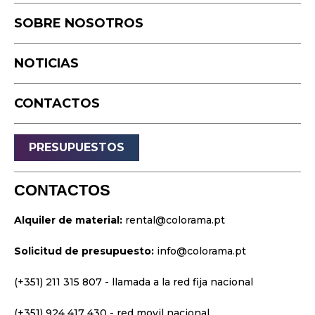
Estudio
Podcast
SOBRE NOSOTROS
Equipo
Cámara rápida
NOTICIAS
Drone
Eventos en Vivo
CONTACTOS
Transmisión
Sonido
PRESUPUESTOS
Luz
Palcos
CONTACTOS
Vídeo y Proyección
Alquiler de material:
rental@colorama.pt
Diseño y Estrategia
Solicitud de presupuesto:
info@colorama.pt
Sitios web
Identidad visual
(+351) 211 315 807
- llamada a la red fija nacional
Películas y series
(+351) 924 417 430
- red movil nacional