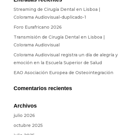
Transmisión
Streaming de Cirugía Dental en Lisboa |
Sonido
Colorama Audiovisual-duplicado-1
Luz
Foro Eurafricano 2026
Palcos
Transmisión de Cirugía Dental en Lisboa |
Colorama Audiovisual
Pantallas y Proyección
Colorama Audiovisual registra un día de alegría y
Diseño y Estrategia
emoción en la Escuela Superior de Salud
Sitios web
EAO Asociación Europea de Osteointegración
Identidad visual
Comentarios recientes
Películas y series
Archivos
ALQUILER
julio 2026
Estudio
octubre 2025