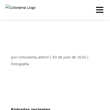
FOTOGRAFIA
Producción y Contenidos
CORPORATIVA
Video
por
colourama_admin
|
30 de julio de 2024
|
Fotografía
Fotografía
Podcast
Cámara rápida
Drone
Eventos en Vivo
Entradas recientes