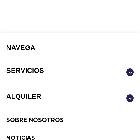
NAVEGA
SERVICIOS
Producción y Contenidos
ALQUILER
Video
Fotografía
Estudio
Podcast
SOBRE NOSOTROS
Equipo
Cámara rápida
NOTICIAS
Drone