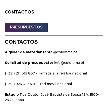
Eventos en Vivo
CONTACTOS
Transmisión
Sonido
PRESUPUESTOS
Luz
Palcos
CONTACTOS
Vídeo y Proyección
Alquiler de material:
rental@colorama.pt
Diseño y Estrategia
Solicitud de presupuesto:
info@colorama.pt
Sitios web
Identidad visual
(+351) 211 315 807
- llamada a la red fija nacional
Películas y series
(+351) 924 417 430
- red movil nacional
Estudio
Rua Doutor José Baptista de Sousa 13A, 1500-
244 Lisboa