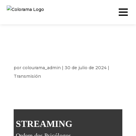
ORDEM DOS
PSICÓLOGOS
Producción y Contenidos
por
colourama_admin
|
Video
30 de julio de 2024
|
Transmisión
Fotografía
Podcast
Cámara rápida
Drone
STREAMING
Eventos en Vivo
Ordem dos Psicólogos