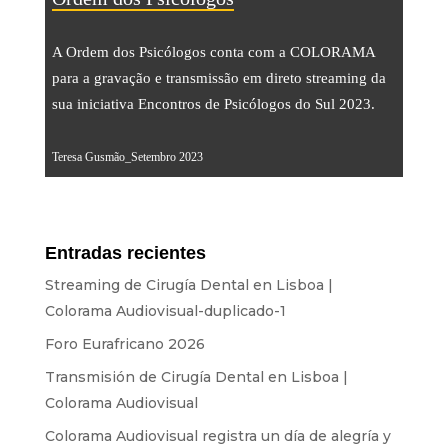
Transmisión
Sonido
A Ordem dos Psicólogos conta com a COLORAMA
para a gravação e transmissão em direto streaming da
Luz
sua iniciativa Encontros de Psicólogos do Sul 2023.
Palcos
Pantallas y Proyección
Teresa Gusmão_Setembro 2023
Diseño y Estrategia
Sitios web
Entradas recientes
Identidad visual
Streaming de Cirugía Dental en Lisboa |
Películas y series
Colorama Audiovisual-duplicado-1
Foro Eurafricano 2026
ALQUILER
Transmisión de Cirugía Dental en Lisboa |
Colorama Audiovisual
Estudio
Colorama Audiovisual registra un día de alegría y