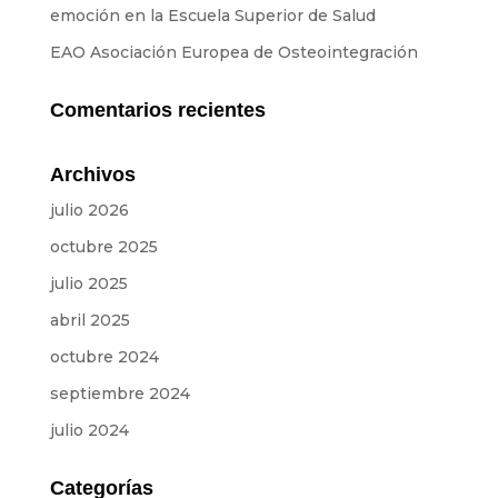
Equipo
emoción en la Escuela Superior de Salud
SOBRE NOSOTROS
EAO Asociación Europea de Osteointegración
Comentarios recientes
NOTICIAS
Archivos
CONTACTOS
julio 2026
octubre 2025
PRESUPUESTOS
julio 2025
IDIOMAS
abril 2025
octubre 2024
Portugués
ES
ES
FR
septiembre 2024
julio 2024
Categorías