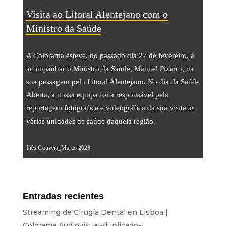
Transmisión
Visita ao Litoral Alentejano com o
Sonido
Ministro da Saúde
Luz
A Colorama esteve, no passado dia 27 de fevereiro, a
Palcos
acompanhar o Ministro da Saúde, Manuel Pizarro, na
Pantallas y Proyección
sua passagem pelo Litoral Alentejano. No dia da Saúde
Aberta, a nossa equipa foi a responsável pela
Diseño y Estrategia
reportagem fotográfica e videográfica da sua visita às
Sitios web
várias unidades de saúde daquela região.
Identidad visual
Inês Gouveia_Março 2023
Películas y series
ALQUILER
Entradas recientes
Estudio
Streaming de Cirugía Dental en Lisboa |
Colorama Audiovisual-duplicado-1