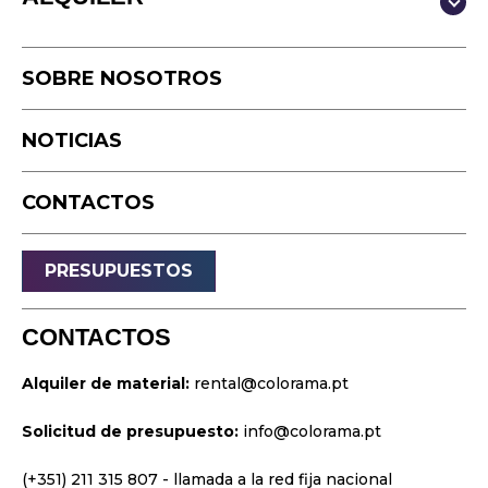
Video
Fotografía
Estudio
Podcast
SOBRE NOSOTROS
Equipo
Cámara rápida
NOTICIAS
Drone
Eventos en Vivo
CONTACTOS
Transmisión
Sonido
PRESUPUESTOS
Luz
Palcos
CONTACTOS
Vídeo y Proyección
Alquiler de material:
rental@colorama.pt
Diseño y Estrategia
Solicitud de presupuesto:
info@colorama.pt
Sitios web
Identidad visual
(+351) 211 315 807
- llamada a la red fija nacional