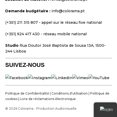
Conception et Stratégie
Demande budgétaire :
info@colorama.pt
Sites Web
Identité Visuelle
(+351) 211 315 807
- appel sur le réseau fixe national
Films et Séries
(+351) 924 417 430
- réseau mobile national
Studio
Rua Doutor José Baptista de Sousa 13A, 1500-
244 Lisboa
SUIVEZ-NOUS
Politique de Confidentialité
|
Conditions d'utilisation
|
Politique de
cookies
|
Livre de réclamations électronique
© 2026 Colorama - Production Audiovisuelle
FR