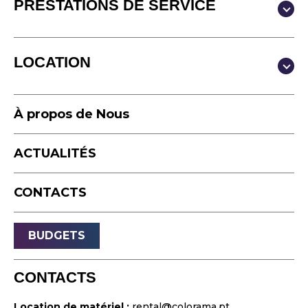
PRESTATIONS DE SERVICE
Production & Contenus
LOCATION
Video
Photographie
Studio
Podcast
À propos de Nous
Équipement
Accéléré
ACTUALITÉS
Drone
Événements en direct
CONTACTS
Diffusion
Son
BUDGETS
Lumière
Scènes
CONTACTS
Vidéo et Projection
Location de matériel :
rental@colorama.pt