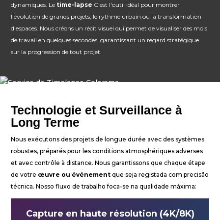
Diffusion
dynamiques. Le
time-lapse
C'est l'outil idéal pour montrer
l'évolution de grands projets, le rythme urbain ou la transformation
Son
d'espaces. Nous créons un récit visuel qui permet de visualiser des mois
Lumière
de travail en quelques secondes, garantissant un regard stratégique
sur la progression de tout projet.
Scènes
Écrans et projection
Conception et Stratégie
Technologie et Surveillance à
Sites Web
Long Terme
Identité Visuelle
Nous exécutons des projets de longue durée avec des systèmes
robustes, préparés pour les conditions atmosphériques adverses
Films et Séries
et avec contrôle à distance. Nous garantissons que chaque étape
de votre
œuvre ou événement
que seja registada com precisão
LOCATION
técnica. Nosso fluxo de trabalho foca-se na qualidade máxima:
Studio
Capture en haute résolution (4K/8K)