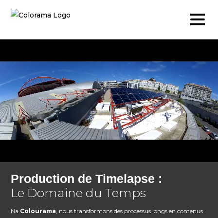
Production & Contenus
Video
Photographie
Podcast
Accéléré
Production de Timelapse :
Drone
Le Domaine du Temps
Événements en direct
Na
Colourama
, nous transformons des processus longs en contenus