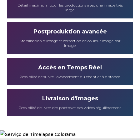
Équipement
Détail maximum pour les productions avec une image très
large.
À propos de Nous
Postproduktion avancée
ACTUALITÉS
Stabilisation d'image et correction de couleur image par
image.
CONTACTS
Accès en Temps Réel
BUDGETS
Possibilité de suivre l'avancement du chantier à distance.
LANGUES
Livraison d'images
PT
FR
Espagne
français
Possibilité de livrer des photos et des vidéos régulièrement.