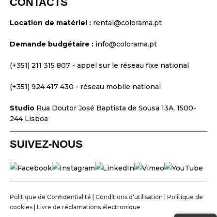
CONTACTS
Vidéo et Projection
Location de matériel :
rental@colorama.pt
Conception et Stratégie
Demande budgétaire :
info@colorama.pt
Sites Web
Identité Visuelle
(+351) 211 315 807
- appel sur le réseau fixe national
Films et Séries
(+351) 924 417 430
- réseau mobile national
Studio
Rua Doutor José Baptista de Sousa 13A, 1500-
244 Lisboa
SUIVEZ-NOUS
Politique de Confidentialité
|
Conditions d'utilisation
|
Politique de
cookies
|
Livre de réclamations électronique