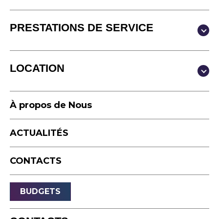
PRESTATIONS DE SERVICE
Production & Contenus
LOCATION
Video
Photographie
Studio
Podcast
À propos de Nous
Équipement
Accéléré
ACTUALITÉS
Drone
Événements en direct
CONTACTS
Diffusion
Son
BUDGETS
Lumière
Scènes