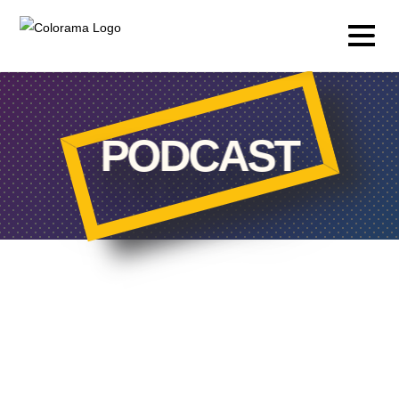
PODCAST
Production & Contenus
Video
Photographie
Podcast
Accéléré
Drone
Événements en direct