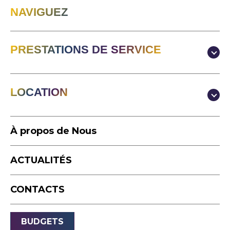
NAVIGUEZ
PRESTATIONS DE SERVICE
Production & Contenus
LOCATION
Video
Photographie
Studio
Podcast
À propos de Nous
Équipement
Accéléré
ACTUALITÉS
Drone
Événements en direct
CONTACTS
Diffusion
Son
BUDGETS