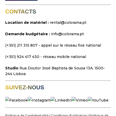
Lumière
Scènes
CONTACTS
Vidéo et Projection
Location de matériel :
rental@colorama.pt
Conception et Stratégie
Demande budgétaire :
info@colorama.pt
Sites Web
Identité Visuelle
(+351) 211 315 807
- appel sur le réseau fixe national
Films et Séries
(+351) 924 417 430
- réseau mobile national
Studio
Rua Doutor José Baptista de Sousa 13A, 1500-
244 Lisboa
SUIVEZ-NOUS
Politique de Confidentialité
|
Conditions d'utilisation
|
Politique de