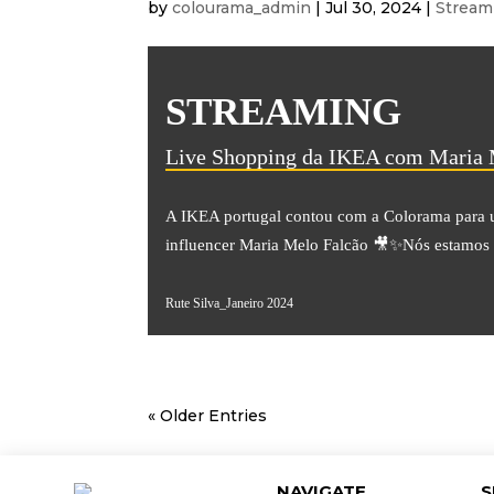
by
colourama_admin
|
Jul 30, 2024
|
Stream
STREAMING
Live Shopping da IKEA com Maria 
A IKEA portugal contou com a Colorama para um
influencer Maria Melo Falcão 🎥✨Nós estamos p
Rute Silva_Janeiro 2024
« Older Entries
NAVIGATE
S