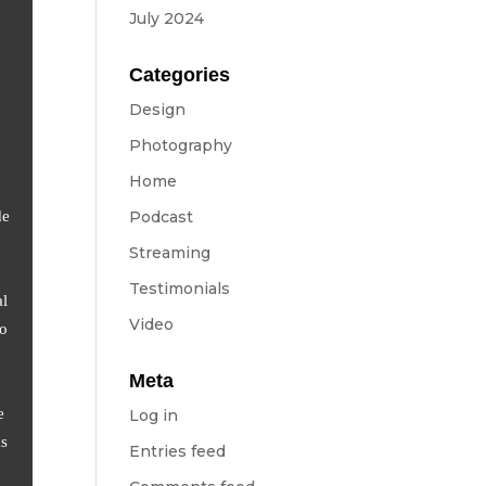
July 2024
Categories
Design
Photography
Home
Podcast
de
Streaming
Testimonials
al
Video
so
Meta
e
Log in
as
Entries feed