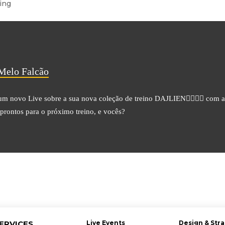
ing
Melo Falcão
 novo Live sobre a sua nova coleção de treino DAJLIEN🏋️‍♀️💪🏻 com 
rontos para o próximo treino, e vocês?
ERVICES
Live Events
Design & Str