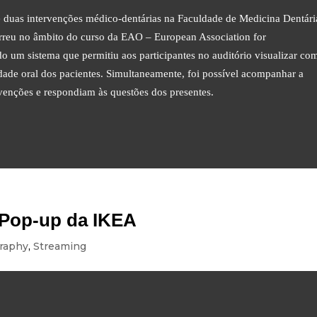
e duas intervenções médico-dentárias na Faculdade de Medicina Dentári
correu no âmbito do curso da EAO – European Association for
do um sistema que permitiu aos participantes no auditório visualizar co
idade oral dos pacientes. Simultaneamente, foi possível acompanhar a
venções e respondiam às questões dos presentes.
a Pop-up da IKEA
raphy
,
Streaming