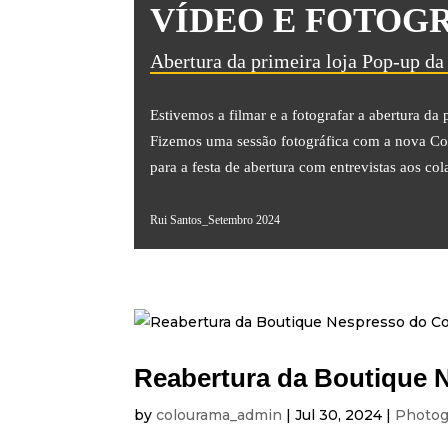
VÍDEO E FOTOG
Abertura da primeira loja Pop-up d
Estivemos a filmar e a fotografar a abertura d
Fizemos uma sessão fotográfica com a nova Co
para a festa de abertura com entrevistas aos col
Rui Santos_Setembro 2024
Reabertura da Boutique
by
colourama_admin
|
Jul 30, 2024
|
Photog