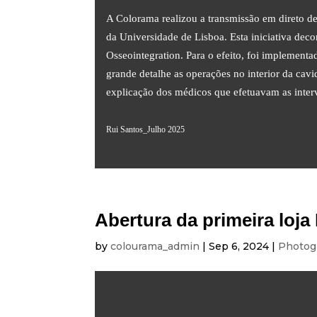
A Colorama realizou a transmissão em direto d
da Universidade de Lisboa. Esta iniciativa de
Osseointegration. Para o efeito, foi implementa
grande detalhe as operações no interior da cav
explicação dos médicos que efetuavam as inter
Rui Santos_Julho 2025
Abertura da primeira loj
by
colourama_admin
|
Sep 6, 2024
|
Photog