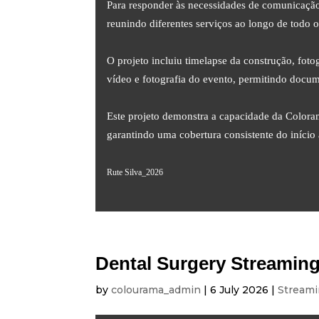
Para responder às necessidades de comunicaçã
reunindo diferentes serviços ao longo de todo o
O projeto incluiu timelapse da construção, fotog
vídeo e fotografia do evento, permitindo docum
Este projeto demonstra a capacidade da Coloram
garantindo uma cobertura consistente do início 
Rute Silva_2026
Dental Surgery Streaming
by
colourama_admin
|
6 July 2026
|
Stream