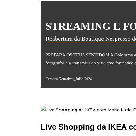
STREAMING E F
Reabertura da Boutique Nespresso 
PREPARA OS TEUS SENTIDOS! A Colorama estev
fotografar e a transmitir ao vivo este fantástico
Carolina Gonçalves_Julho 2024
Live Shopping da IKEA c