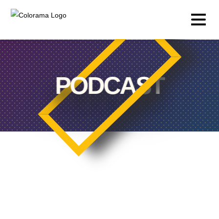
PODCAST
Produção & Conteúdos
Vídeo
Fotografia
Podcast
Timelapse
Drone
Live Events