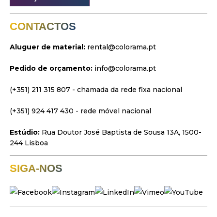
Luz
Palcos
CONTACTOS
Vídeo & Projeção
Aluguer de material:
rental@colorama.pt
Design & Estratégia
Pedido de orçamento:
info@colorama.pt
Websites
Identidade Visual
(+351) 211 315 807
- chamada da rede fixa nacional
Filmes & Séries
(+351) 924 417 430
- rede móvel nacional
Estúdio:
Rua Doutor José Baptista de Sousa 13A, 1500-
244 Lisboa
SIGA-NOS