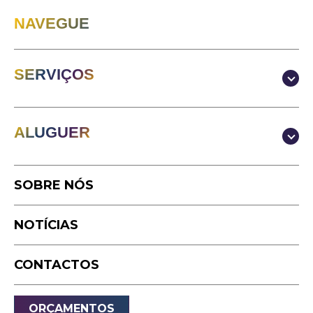
NAVEGUE
SERVIÇOS
Produção & Conteúdos
ALUGUER
Vídeo
Fotografia
Estúdio
Podcast
SOBRE NÓS
Equipamento
Timelapse
NOTÍCIAS
Drone
Live Events
CONTACTOS
Streaming
Som
ORÇAMENTOS