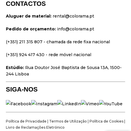
Palcos
CONTACTOS
Vídeo & Projeção
Aluguer de material:
rental@colorama.pt
Design & Estratégia
Pedido de orçamento:
info@colorama.pt
Websites
Identidade Visual
(+351) 211 315 807
- chamada da rede fixa nacional
Filmes & Séries
(+351) 924 417 430
- rede móvel nacional
Estúdio:
Rua Doutor José Baptista de Sousa 13A, 1500-
244 Lisboa
SIGA-NOS
Política de Privacidade
|
Termos de Utilização
|
Política de Cookies
|
Livro de Reclamações Eletrónico