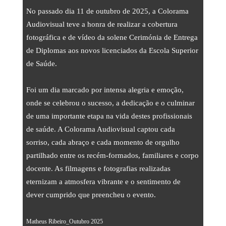
Streaming
No passado dia 11 de outubro de 2025, a Colorama
Som
Audiovisual teve a honra de realizar a cobertura
fotográfica e de vídeo da solene Cerimónia de Entrega
Luz
de Diplomas aos novos licenciados da Escola Superior
Palcos
de Saúde.
Ecrãs & Projeção
Foi um dia marcado por intensa alegria e emoção,
Design & Estratégia
onde se celebrou o sucesso, a dedicação e o culminar
de uma importante etapa na vida destes profissionais
Websites
de saúde. A Colorama Audiovisual captou cada
Identidade Visual
sorriso, cada abraço e cada momento de orgulho
partilhado entre os recém-formados, familiares e corpo
Filmes & Séries
docente. As filmagens e fotografias realizadas
ALUGUER
eternizam a atmosfera vibrante e o sentimento de
dever cumprido que preencheu o evento.
Estúdio
Matheus Ribeiro_Outubro 2025