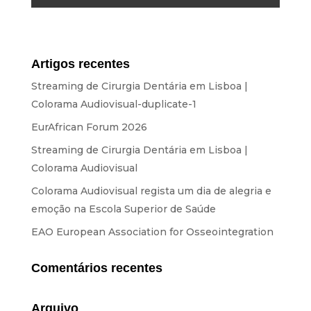
Equipamento
SOBRE NÓS
Artigos recentes
NOTÍCIAS
Streaming de Cirurgia Dentária em Lisboa |
Colorama Audiovisual-duplicate-1
CONTACTOS
EurAfrican Forum 2026
Streaming de Cirurgia Dentária em Lisboa |
ORÇAMENTOS
Colorama Audiovisual
Colorama Audiovisual regista um dia de alegria e
IDIOMAS
emoção na Escola Superior de Saúde
PT
EN
ES
FR
EAO European Association for Osseointegration
Comentários recentes
Arquivo