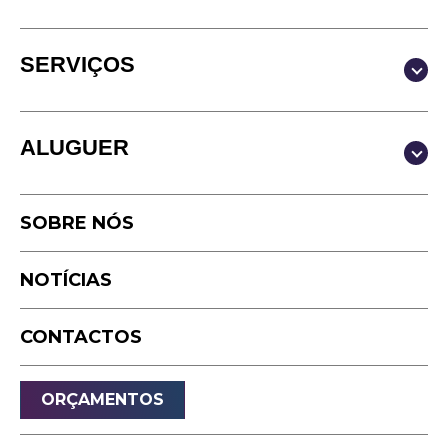
SERVIÇOS
Produção & Conteúdos
ALUGUER
Vídeo
Fotografia
Estúdio
Podcast
SOBRE NÓS
Equipamento
Timelapse
NOTÍCIAS
Drone
Live Events
CONTACTOS
Streaming
Som
ORÇAMENTOS
Luz