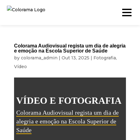
Colorama Audiovisual regista um dia de alegria
e emoção na Escola Superior de Saúde
Produção & Conteúdos
by
colorama_admin
|
Out 13, 2025
|
Fotografia
,
Vídeo
Vídeo
Fotografia
Podcast
VÍDEO E FOTOGRAFIA
Timelapse
Colorama Audiovisual regista um dia de
Drone
alegria e emoção na Escola Superior de
Live Events
Saúde