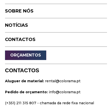
Fotografia
Estúdio
Podcast
SOBRE NÓS
Equipamento
Timelapse
NOTÍCIAS
Drone
Live Events
CONTACTOS
Streaming
Som
ORÇAMENTOS
Luz
Palcos
CONTACTOS
Vídeo & Projeção
Aluguer de material:
rental@colorama.pt
Design & Estratégia
Pedido de orçamento:
info@colorama.pt
Websites
Identidade Visual
(+351) 211 315 807
- chamada da rede fixa nacional
Filmes & Séries