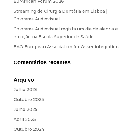
Equipamento
EurAfrican Forum 2026
Streaming de Cirurgia Dentária em Lisboa |
SOBRE NÓS
Colorama Audiovisual
Colorama Audiovisual regista um dia de alegria e
NOTÍCIAS
emoção na Escola Superior de Saúde
EAO European Association for Osseointegration
CONTACTOS
Comentários recentes
ORÇAMENTOS
Arquivo
IDIOMAS
Julho 2026
Outubro 2025
PT
EN
ES
FR
Julho 2025
Abril 2025
Outubro 2024