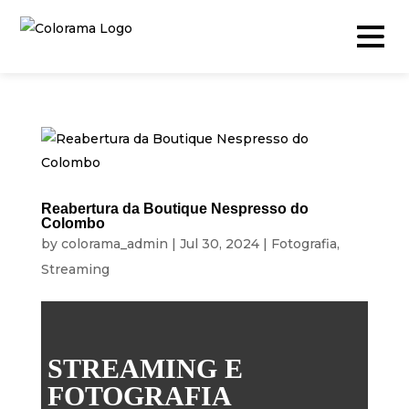
Produção & Conteúdos
Vídeo
Reabertura da Boutique Nespresso do
Colombo
Fotografia
by
colorama_admin
|
Jul 30, 2024
|
Fotografia
,
Streaming
Podcast
Timelapse
Drone
STREAMING E
Live Events
FOTOGRAFIA