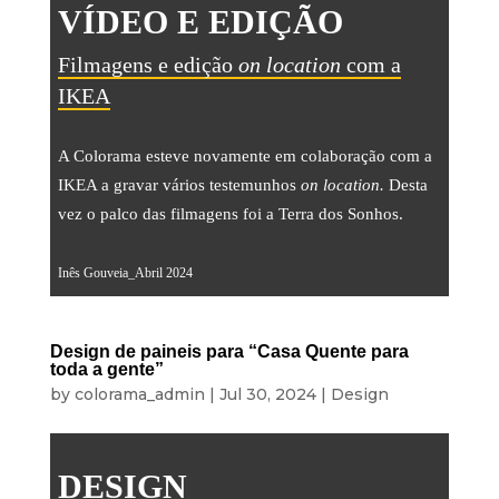
Equipamento
VÍDEO E EDIÇÃO
SOBRE NÓS
Filmagens e edição
on location
com a
IKEA
NOTÍCIAS
A Colorama esteve novamente em colaboração com a
CONTACTOS
IKEA a gravar vários testemunhos
on location.
Desta
vez o palco das filmagens foi a Terra dos Sonhos.
ORÇAMENTOS
Inês Gouveia_Abril 2024
IDIOMAS
Design de paineis para “Casa Quente para
toda a gente”
PT
EN
ES
FR
by
colorama_admin
|
Jul 30, 2024
|
Design
DESIGN