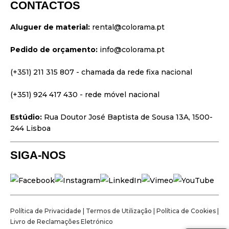
CONTACTOS
Vídeo & Projeção
Aluguer de material:
rental@colorama.pt
Design & Estratégia
Pedido de orçamento:
info@colorama.pt
Websites
Identidade Visual
(+351) 211 315 807
- chamada da rede fixa nacional
Filmes & Séries
(+351) 924 417 430
- rede móvel nacional
Estúdio:
Rua Doutor José Baptista de Sousa 13A, 1500-
244 Lisboa
SIGA-NOS
Política de Privacidade
|
Termos de Utilização
|
Política de Cookies
|
Livro de Reclamações Eletrónico