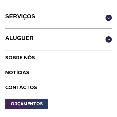
SERVIÇOS
Produção & Conteúdos
ALUGUER
Vídeo
Fotografia
Estúdio
Podcast
SOBRE NÓS
Equipamento
Timelapse
NOTÍCIAS
Drone
Live Events
CONTACTOS
Streaming
Som
ORÇAMENTOS
Luz
Palcos