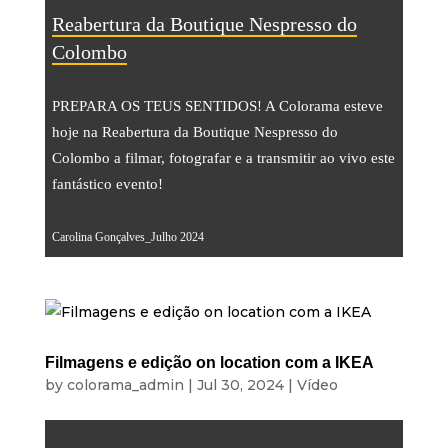
Streaming
Reabertura da Boutique Nespresso do
Som
Colombo
Luz
PREPARA OS TEUS SENTIDOS! A Colorama esteve
Palcos
hoje na Reabertura da Boutique Nespresso do
Ecrãs & Projeção
Colombo a filmar, fotografar e a transmitir ao vivo este
fantástico evento!
Design & Estratégia
Websites
Carolina Gonçalves_Julho 2024
Identidade Visual
Filmes & Séries
ALUGUER
Filmagens e edição on location com a IKEA
by
colorama_admin
|
Jul 30, 2024
|
Vídeo
Estúdio