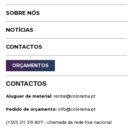
Fotografia
Estúdio
Podcast
SOBRE NÓS
Equipamento
Timelapse
NOTÍCIAS
Drone
Live Events
CONTACTOS
Streaming
Som
ORÇAMENTOS
Luz
Palcos
CONTACTOS
Vídeo & Projeção
Aluguer de material:
rental@colorama.pt
Design & Estratégia
Pedido de orçamento:
info@colorama.pt
Websites
Identidade Visual
(+351) 211 315 807
- chamada da rede fixa nacional
Filmes & Séries