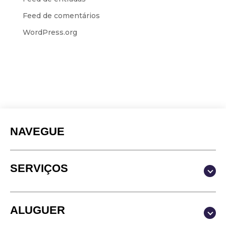
Feed de comentários
WordPress.org
NAVEGUE
SERVIÇOS
Produção & Conteúdos
ALUGUER
Vídeo