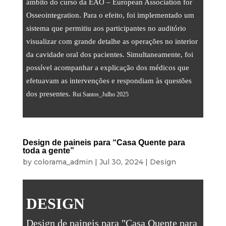
âmbito do curso da EAO – European Association for
Streaming
Osseointegration. Para o efeito, foi implementado um
Som
sistema que permitiu aos participantes no auditório
Luz
visualizar com grande detalhe as operações no interior
da cavidade oral dos pacientes. Simultaneamente, foi
Palcos
possível acompanhar a explicação dos médicos que
Ecrãs & Projeção
efetuavam as intervenções e respondiam às questões
dos presentes.
Rui Santos_Julho 2025
Design & Estratégia
Websites
Identidade Visual
Design de paineis para “Casa Quente para
toda a gente”
Filmes & Séries
by
colorama_admin
|
Jul 30, 2024
|
Design
ALUGUER
DESIGN
Estúdio
Design de paineis para "Casa Quente para