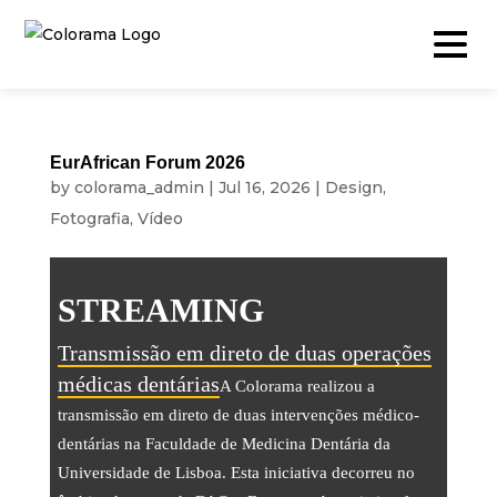
EurAfrican Forum 2026
by
colorama_admin
|
Jul 16, 2026
|
Design
,
Produção & Conteúdos
Fotografia
,
Vídeo
Vídeo
Fotografia
STREAMING
Podcast
Transmissão em direto de duas operações
Timelapse
médicas dentárias
A Colorama realizou a
Drone
transmissão em direto de duas intervenções médico-
dentárias na Faculdade de Medicina Dentária da
Live Events
Universidade de Lisboa. Esta iniciativa decorreu no