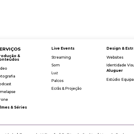
ERVIÇOS
Live Events
Design & Estr
rodução &
Streaming
Websites
onteúdos
Som
Identidade Vis
ídeo
Aluguer
Luz
otografia
Estúdio
Equip
Palcos
odcast
Ecrãs & Projeção
imelapse
rone
ilmes & Séries