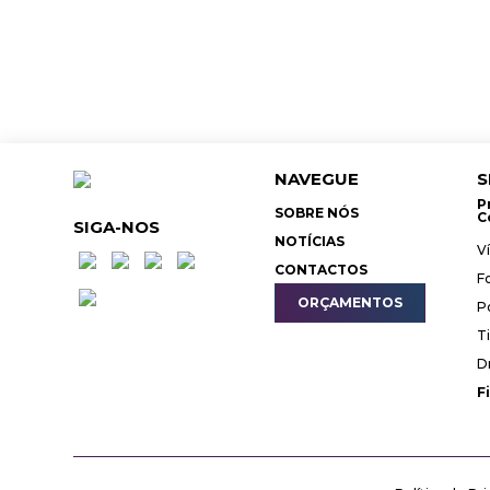
NAVEGUE
S
P
SOBRE NÓS
C
SIGA-NOS
NOTÍCIAS
V
CONTACTOS
F
ORÇAMENTOS
P
T
D
F