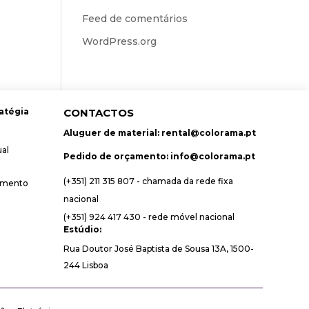
Feed de comentários
WordPress.org
atégia
CONTACTOS
Aluguer de material:
rental@colorama.pt
ual
Pedido de orçamento:
info@colorama.pt
(+351) 211 315 807 - chamada da rede fixa
amento
nacional
(+351) 924 417 430 - rede móvel nacional
Estúdio:
Rua Doutor José Baptista de Sousa 13A, 1500-
244 Lisboa