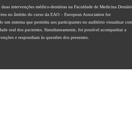
e duas intervenções médico-dentárias na Faculdade de Medicina Dentári
correu no âmbito do curso da EAO – European Association for
do um sistema que permitiu aos participantes no auditório visualizar co
idade oral dos pacientes. Simultaneamente, foi possível acompanhar a
venções e respondiam às questões dos presentes.