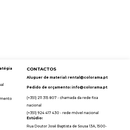
atégia
CONTACTOS
Aluguer de material:
rental@colorama.pt
ual
Pedido de orçamento:
info@colorama.pt
(+351) 211 315 807 - chamada da rede fixa
amento
nacional
(+351) 924 417 430 - rede móvel nacional
Estúdio:
Rua Doutor José Baptista de Sousa 13A, 1500-