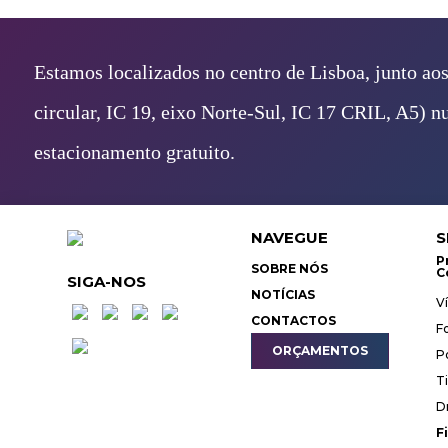
Estamos localizados no centro de Lisboa, junto aos
circular, IC 19, eixo Norte-Sul, IC 17 CRIL, A5) 
estacionamento gratuito.
NAVEGUE
S
P
SOBRE NÓS
C
SIGA-NOS
NOTÍCIAS
V
CONTACTOS
F
ORÇAMENTOS
P
T
D
F