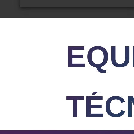
EQU
TÉC