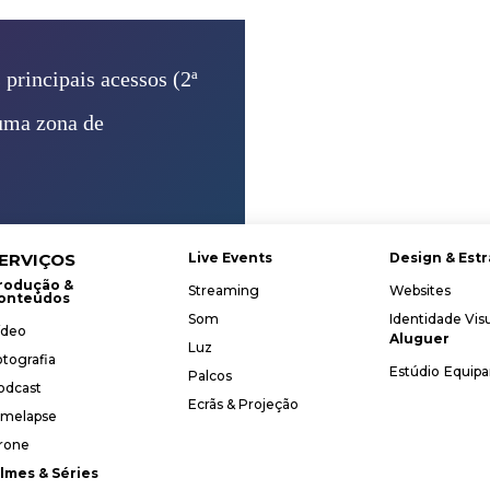
 principais acessos (2ª
numa zona de
ERVIÇOS
Live Events
Design & Estr
rodução &
Streaming
Websites
onteúdos
Som
Identidade Vis
ídeo
Aluguer
Luz
otografia
Estúdio
Equip
Palcos
odcast
Ecrãs & Projeção
imelapse
rone
ilmes & Séries