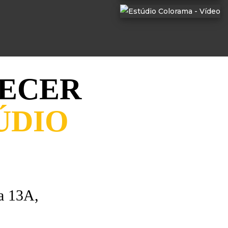
ECER
ÚDIO
a 13A,