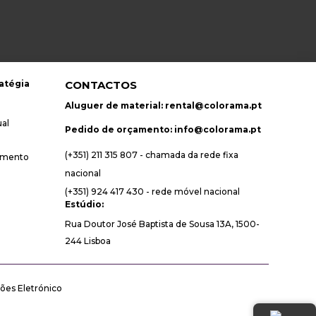
atégia
CONTACTOS
Aluguer de material:
rental@colorama.pt
ual
Pedido de orçamento:
info@colorama.pt
(+351) 211 315 807 - chamada da rede fixa
amento
nacional
(+351) 924 417 430 - rede móvel nacional
Estúdio:
Rua Doutor José Baptista de Sousa 13A, 1500-
244 Lisboa
ões Eletrónico