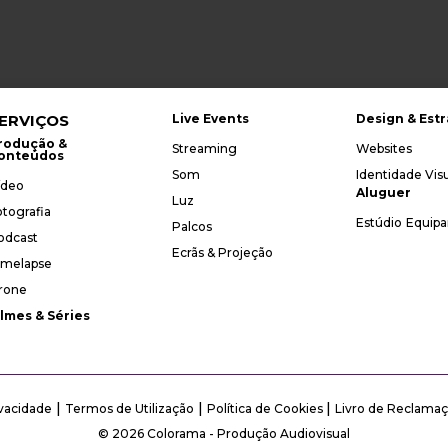
ERVIÇOS
Live Events
Design & Estr
rodução &
Streaming
Websites
onteúdos
Som
Identidade Vis
ídeo
Aluguer
Luz
otografia
Estúdio
Equip
Palcos
odcast
Ecrãs & Projeção
imelapse
rone
ilmes & Séries
|
|
|
ivacidade
Termos de Utilização
Política de Cookies
Livro de Reclamaç
© 2026 Colorama - Produção Audiovisual