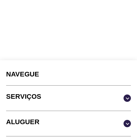
NAVEGUE
SERVIÇOS
Produção & Conteúdos
ALUGUER
Vídeo
Fotografia
Estúdio