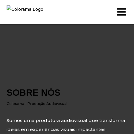
Produção & Conteúdos
Vídeo
Fotografia
Podcast
SOBRE NÓS
Timelapse
Colorama - Produção Audiovisual
Drone
Somos uma produtora audiovisual que transforma
Live Events
ideias em experiências visuais impactantes.