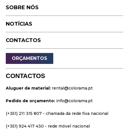
Podcast
SOBRE NÓS
Equipamento
Timelapse
NOTÍCIAS
Drone
Live Events
CONTACTOS
Streaming
Som
ORÇAMENTOS
Luz
Palcos
CONTACTOS
Vídeo & Projeção
Aluguer de material:
rental@colorama.pt
Design & Estratégia
Pedido de orçamento:
info@colorama.pt
Websites
Identidade Visual
(+351) 211 315 807
- chamada da rede fixa nacional
Filmes & Séries
(+351) 924 417 430
- rede móvel nacional