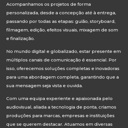
Streaming
Acompanhamos os projetos de forma
personalizada, desde a concepção até à entrega,
Som
passando por todas as etapas: guião, storyboard,
Luz
filmagem, edição, efeitos visuais, mixagem de som
Palcos
e finalização.
Ecrãs & Projeção
No mundo digital e globalizado, estar presente em
Design & Estratégia
múltiplos canais de comunicação é essencial. Por
Websites
isso, oferecemos soluções completas e inovadoras
para uma abordagem completa, garantindo que a
Identidade Visual
sua mensagem seja vista e ouvida.
Filmes & Séries
Com uma equipa experiente e apaixonada pelo
ALUGUER
audiovisual, aliada a tecnologia de ponta, criamos
produções para marcas, empresas e instituições
Estúdio
que se querem destacar. Atuamos em diversas