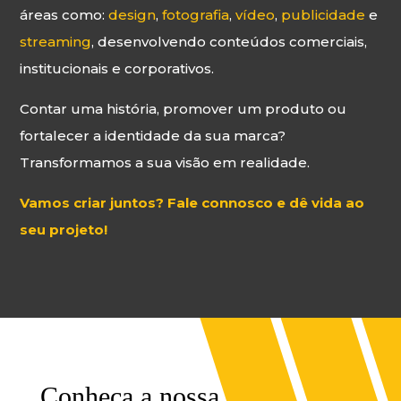
Equipamento
áreas como:
design
,
fotografia
,
vídeo
,
publicidade
e
streaming
, desenvolvendo conteúdos comerciais,
SOBRE NÓS
institucionais e corporativos.
NOTÍCIAS
Contar uma história, promover um produto ou
fortalecer a identidade da sua marca?
CONTACTOS
Transformamos a sua visão em realidade.
Vamos criar juntos? Fale connosco e dê vida ao
ORÇAMENTOS
seu projeto!
IDIOMAS
PT
EN
ES
FR
Conheça a nossa