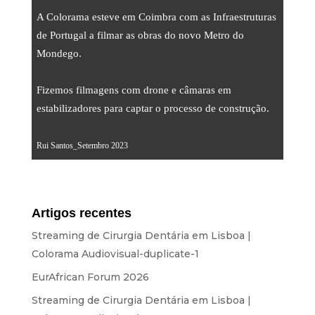
Streaming
A Colorama esteve em Coimbra com as Infraestruturas
Som
de Portugal a filmar as obras do novo Metro do
Mondego.
Luz
Palcos
Fizemos filmagens com drone e câmaras em
estabilizadores para captar o processo de construção.
Ecrãs & Projeção
Design & Estratégia
Rui Santos_Setembro 2023
Websites
Identidade Visual
Artigos recentes
Filmes & Séries
Streaming de Cirurgia Dentária em Lisboa |
ALUGUER
Colorama Audiovisual-duplicate-1
EurAfrican Forum 2026
Estúdio
Streaming de Cirurgia Dentária em Lisboa |