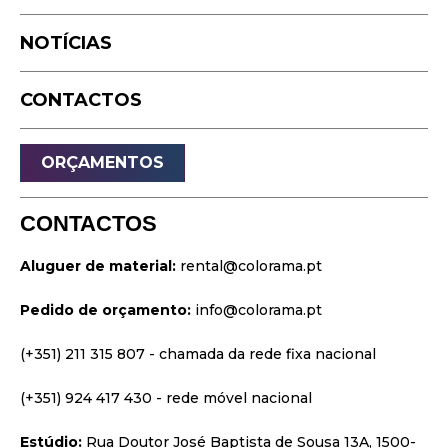
Timelapse
NOTÍCIAS
Drone
Live Events
CONTACTOS
Streaming
Som
ORÇAMENTOS
Luz
Palcos
CONTACTOS
Vídeo & Projeção
Aluguer de material:
rental@colorama.pt
Design & Estratégia
Pedido de orçamento:
info@colorama.pt
Websites
Identidade Visual
(+351) 211 315 807
- chamada da rede fixa nacional
Filmes & Séries
(+351) 924 417 430
- rede móvel nacional
Estúdio:
Rua Doutor José Baptista de Sousa 13A, 1500-