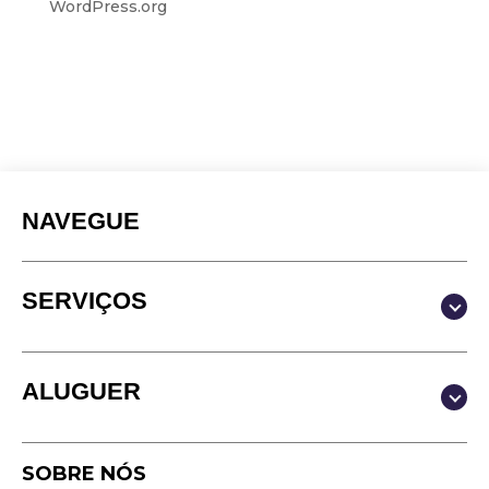
WordPress.org
NAVEGUE
SERVIÇOS
Produção & Conteúdos
ALUGUER
Vídeo
Fotografia
Estúdio
Podcast
SOBRE NÓS
Equipamento