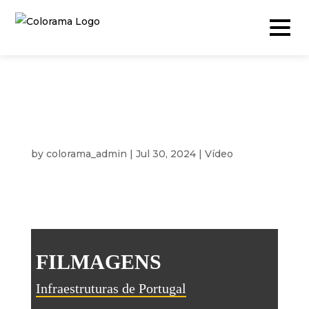
INFRAESTRUTURAS DE
PORTUGAL
Produção & Conteúdos
by
colorama_admin
|
Jul 30, 2024
Vídeo
|
Vídeo
Fotografia
Podcast
Timelapse
FILMAGENS
Drone
Live Events
Infraestruturas de Portugal