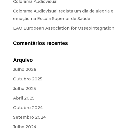
Equipamento
Colorama Audiovisual
Colorama Audiovisual regista um dia de alegria e
SOBRE NÓS
emoção na Escola Superior de Saúde
EAO European Association for Osseointegration
NOTÍCIAS
Comentários recentes
CONTACTOS
Arquivo
ORÇAMENTOS
Julho 2026
Outubro 2025
IDIOMAS
Julho 2025
PT
EN
ES
FR
Abril 2025
Outubro 2024
Setembro 2024
Julho 2024