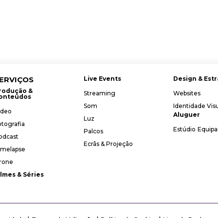
ERVIÇOS
Live Events
Design & Estr
rodução &
Streaming
Websites
onteúdos
Som
Identidade Vis
ídeo
Aluguer
Luz
otografia
Estúdio
Equip
Palcos
odcast
Ecrãs & Projeção
imelapse
rone
ilmes & Séries