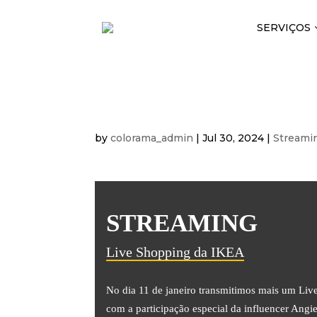
SERVIÇOS
LIVE SHOPPING D
by
colorama_admin
|
Jul 30, 2024
|
Streami
STREAMING
Live Shopping da IKEA
No dia 11 de janeiro transmitimos mais um Liv
com a participação especial da influencer Angie 