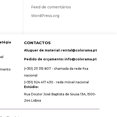
Feed de comentários
WordPress.org
atégia
CONTACTOS
Aluguer de material:
rental@colorama.pt
ual
Pedido de orçamento:
info@colorama.pt
(+351) 211 315 807 - chamada da rede fixa
amento
nacional
(+351) 924 417 430 - rede móvel nacional
Estúdio:
Rua Doutor José Baptista de Sousa 13A, 1500-
244 Lisboa