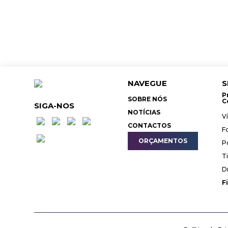
NAVEGUE
S
P
SOBRE NÓS
C
SIGA-NOS
NOTÍCIAS
V
CONTACTOS
F
ORÇAMENTOS
P
T
D
F