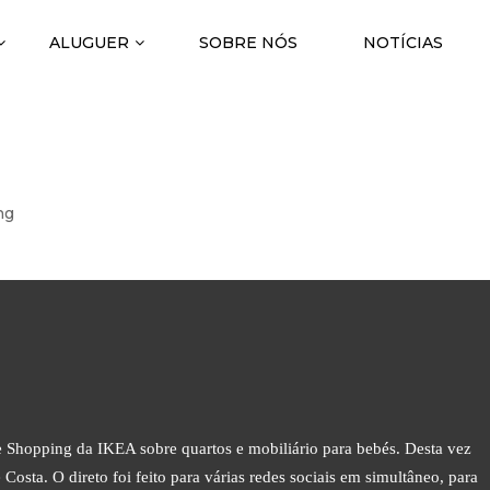
ALUGUER
SOBRE NÓS
NOTÍCIAS
A IKEA
ng
e Shopping da IKEA sobre quartos e mobiliário para bebés. Desta vez
Costa. O direto foi feito para várias redes sociais em simultâneo, para