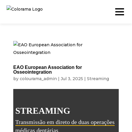
Production & Content
Video
EAO European Association for
Osseointegration
Photography
by
colourama_admin
|
Jul 3, 2025
|
Streaming
Podcast
Timelapse
STREAMING
Drone
Live Events
Transmissão em direto de duas operações
médicas dentárias