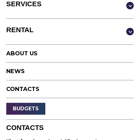
SERVICES
Production & Content
RENTAL
Video
Photography
Studio
Podcast
ABOUT US
Equipment
Timelapse
NEWS
Drone
Live Events
CONTACTS
Streaming
Sound
BUDGETS
Light
Platforms
CONTACTS
Video & Projection