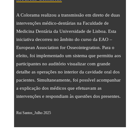
Streaming
Sound
A Colorama realizou a transmissão em direto de duas
intervenções médico-dentárias na Faculdade de
Light
Medicina Dentária da Universidade de Lisboa. Esta
Platforms
iniciativa decorreu no âmbito do curso da EAO –
European Association for Osseointegration. Para o
Screens & Projection
efeito, foi implementado um sistema que permitiu aos
Design & Strategy
participantes no auditório visualizar com grande
detalhe as operações no interior da cavidade oral dos
Websites
pacientes. Simultaneamente, foi possível acompanhar
Visual Identity
a explicação dos médicos que efetuavam as
intervenções e respondiam às questões dos presentes.
Films & TV Series
RENTAL
Rui Santos_Julho 2025
Studio