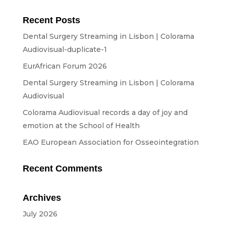
Equipment
Recent Posts
ABOUT US
Dental Surgery Streaming in Lisbon | Colorama
Audiovisual-duplicate-1
NEWS
EurAfrican Forum 2026
CONTACTS
Dental Surgery Streaming in Lisbon | Colorama
Audiovisual
Colorama Audiovisual records a day of joy and
BUDGETS
emotion at the School of Health
EAO European Association for Osseointegration
Languages
Portuguese
EN
OK
EN
Recent Comments
Archives
July 2026