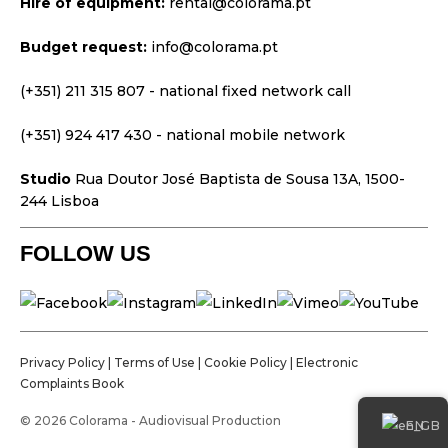
Hire of equipment:
rental@colorama.pt
Design & Strategy
Budget request:
info@colorama.pt
Websites
Visual Identity
(+351) 211 315 807
- national fixed network call
Films & TV Series
(+351) 924 417 430
- national mobile network
Studio
Rua Doutor José Baptista de Sousa 13A, 1500-
244 Lisboa
FOLLOW US
Privacy Policy
|
Terms of Use
|
Cookie Policy
|
Electronic
Complaints Book
© 2026 Colorama - Audiovisual Production
EN